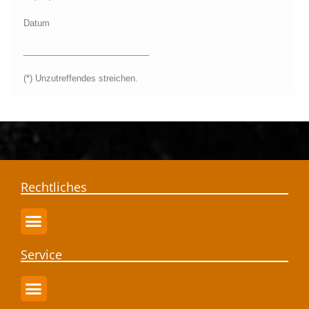
Datum
__________________________
(*) Unzutreffendes streichen.
Rechtliches
Service