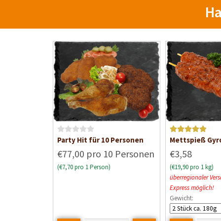
Ha
B
Bewertet mit
Party Hit für 10 Personen
Mettspieß Gyr
e
5
von 5
€77,00 pro 10 Personen
€3,58
w
(€7,70 pro 1 Person)
(€19,90 pro 1 kg)
e
überregionaler Vers
r
Express möglich!
t
Gewicht:
e
t