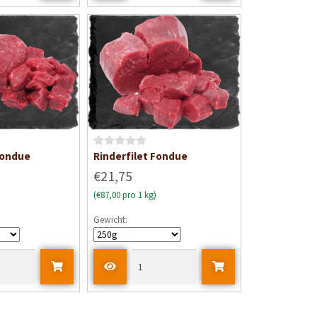
t
0
v
o
n
5
B
Fondue
Rinderfilet Fondue
e
€21,75
w
(€87,00 pro 1 kg)
e
r
Gewicht:
t
e
t
m
i
t