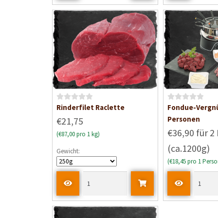
B
B
Rinderfilet Raclette
Fondue-Vergnü
e
e
Personen
€21,75
w
w
€36,90 für 2
(€87,00 pro 1 kg)
e
e
(ca.1200g)
r
r
Gewicht:
t
t
(€18,45 pro 1 Perso
e
e
t
t
m
m
i
i
t
t