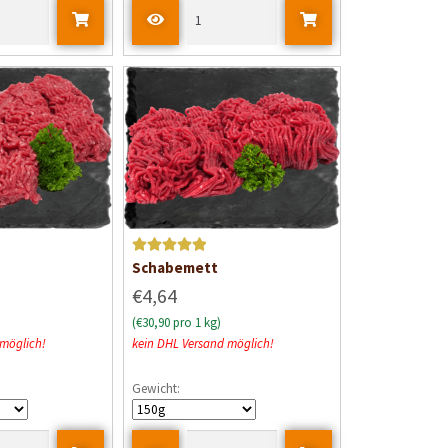
Bewertet mit
Schabemett
5
von 5
€4,64
(€30,90 pro 1 kg)
 möglich!
kein DHL Versand möglich!
Gewicht: