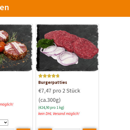
sen
Bewertet mit
Burgerpatties
4.8
von 5
€7,47 pro 2 Stück
(ca.300g)
 möglich!
(€24,90 pro 1 kg)
kein DHL Versand möglich!