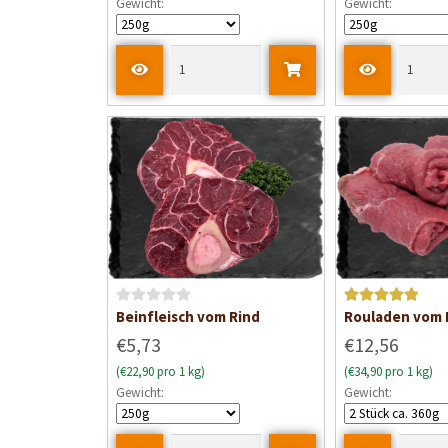
Gewicht:
Gewicht:
e
t
m
i
t
0
v
o
n
5
B
Bewertet mit
Beinfleisch vom Rind
Rouladen vom 
e
5
von 5
€5,73
€12,56
w
(€22,90 pro 1 kg)
(€34,90 pro 1 kg)
e
Gewicht:
Gewicht:
r
t
e