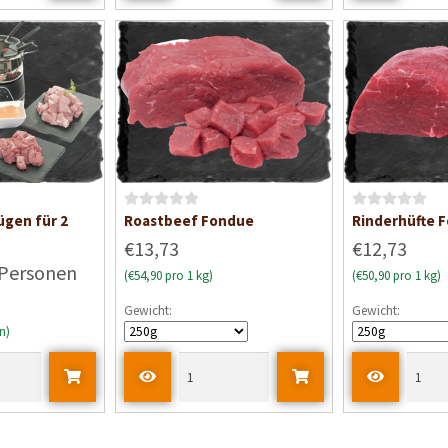
t
t
0
0
v
v
o
o
n
n
5
5
B
B
gen für 2
Roastbeef Fondue
Rinderhüfte 
e
e
€13,73
€12,73
w
w
 Personen
(€54,90 pro 1 kg)
(€50,90 pro 1 kg)
e
e
r
r
Gewicht:
Gewicht:
t
t
n)
e
e
t
t
m
m
i
i
t
t