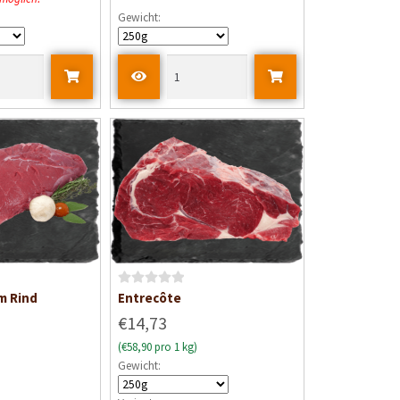
t
Gewicht:
e
t
m
i
t
0
v
o
n
5
B
m Rind
Entrecôte
e
€14,73
w
(€58,90 pro 1 kg)
e
Gewicht:
r
t