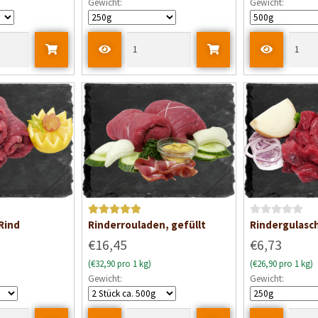
Gewicht:
Gewicht:
e
t
m
i
t
0
v
o
n
5
Bewertet mit
B
Rind
Rinderrouladen, gefüllt
Rindergulasc
5
von 5
e
€16,45
€6,73
w
(€32,90 pro 1 kg)
(€26,90 pro 1 kg)
e
Gewicht:
Gewicht:
r
t
e