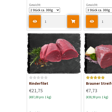
Gewicht:
Gewicht:
B
Bewertet mit
Rinderfilet
Brauner Streif
e
5
von 5
€21,75
€7,73
w
(€87,00 pro 1 kg)
(€30,90 pro 1 kg)
e
r
t