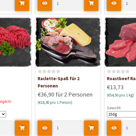
t
m
i
t
0
v
o
n
5
B
B
Raclette-Spaß für 2
Roastbeef Ra
e
e
Personen
€13,73
w
w
€36,90 für 2 Personen
(€54,90 pro 1 kg)
e
e
öglich!
(€18,45 pro 1 Person)
r
r
Gewicht:
t
t
e
e
t
t
m
m
i
i