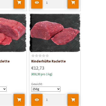
B
clette
Rinderhüfte Raclette
e
€12,73
w
(€50,90 pro 1 kg)
e
r
Gewicht:
t
e
t
m
i