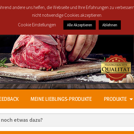
rung in den Postleitzahlbereichen 30419, 30851, 30853, 30855 und 30916 ab 25€ 
 während andere uns helfen, die Webseite und Ihre Erfahrungen zu verbesser
nicht notwendige Cookies akzeptieren.
Cookie Einstellungen
Alle Akzeptieren
Ablehnen
EEDBACK
MEINE LIEBLINGS-PRODUKTE
PRODUKTE