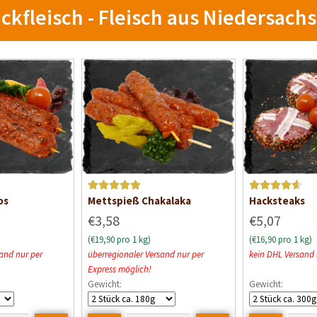
ckfleisch - Fleisch aus Niedersach
Bewertet mit
Bewertet
os
Mettspieß Chakalaka
Hacksteaks
5
von 5
mit
4.67
€3,58
€5,07
von 5
(€19,90 pro 1 kg)
(€16,90 pro 1 kg)
and nur per
überregionaler Versand nur per
kein DHL Versand
Express möglich!
Gewicht:
Gewicht: