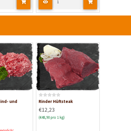
B
Rind- und
Rinder Hüftsteak
e
€12,23
w
(€48,90 pro 1 kg)
e
r
 möglich!