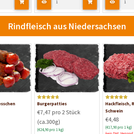
Rindfleisch aus Niedersachsen
Bewertet mit
Bewertet mit
esschen
Burgerpatties
Hackfleisch, 
4.8
von 5
5
von 5
Schwein
€7,47 pro 2 Stück
€4,48
(ca.300g)
(€17,90 pro 1 kg)
(€24,90 pro 1 kg)
kein DHL Versand