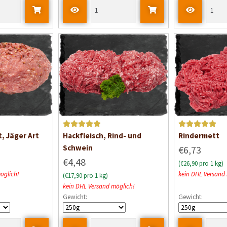
Bewertet mit
Bewertet mit
, Jäger Art
Hackfleisch, Rind- und
Rindermett
5
von 5
5
von 5
Schwein
€6,73
€4,48
(€26,90 pro 1 kg)
öglich!
kein DHL Versand
(€17,90 pro 1 kg)
kein DHL Versand möglich!
Gewicht:
Gewicht: