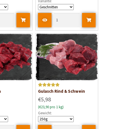
Variante:
e
t
m
i
t
0
v
o
n
5
Bewertet mit
h
Gulasch Rind & Schwein
5
von 5
€5,98
(€23,90 pro 1 kg)
Gewicht: