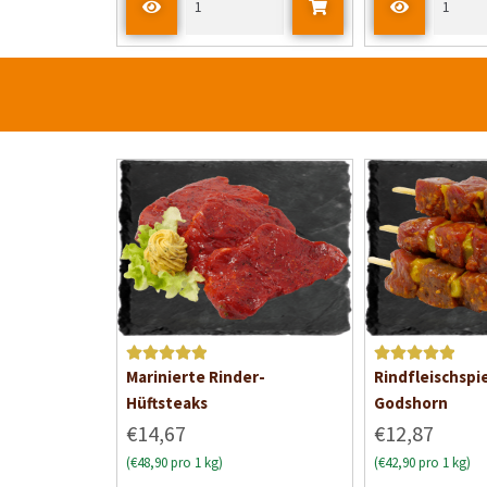
Bewertet mit
Bewertet mit
Marinierte Rinder-
Rindfleischspi
5
von 5
5
von 5
Hüftsteaks
Godshorn
€14,67
€12,87
(€48,90 pro 1 kg)
(€42,90 pro 1 kg)