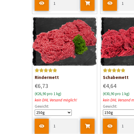
t
m
i
t
0
v
o
n
5
Bewertet mit
Bewertet mit
Rindermett
Schabemett
5
von 5
5
von 5
€6,73
€4,64
(€26,90 pro 1 kg)
(€30,90 pro 1 kg)
kein DHL Versand möglich!
kein DHL Versand m
Gewicht:
Gewicht: