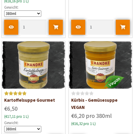
(€18,16 pro 1 L)
r
Gewicht:
t
e
t
m
i
t
0
v
o
n
5
Bewertet mit
B
Kartoffelsuppe Gourmet
Kürbis - Gemüsesuppe
5
von 5
e
VEGAN
€6,50
w
€6,20 pro 380ml
(€17,11 pro 1 L)
e
Gewicht:
(€16,32 pro 1 L)
r
t