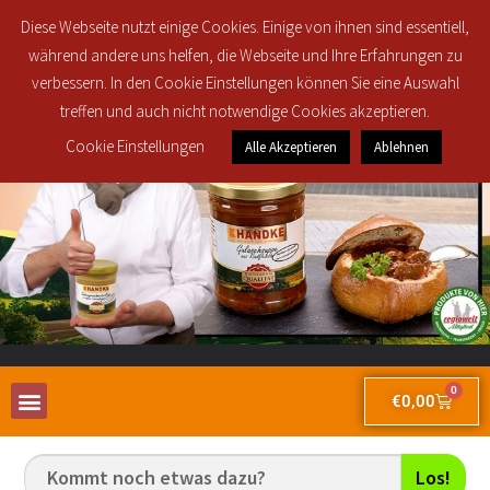
Regionale Lieferung in den Postleitzahlbereichen 30419, 30851, 30853, 30855
Diese Webseite nutzt einige Cookies. Einige von ihnen sind essentiell,
und 30916 ab 25€ brutto Bestellwert für nur 2,50€!
während andere uns helfen, die Webseite und Ihre Erfahrungen zu
verbessern. In den Cookie Einstellungen können Sie eine Auswahl
treffen und auch nicht notwendige Cookies akzeptieren.
Cookie Einstellungen
Alle Akzeptieren
Ablehnen
0
€
0,00
Los!