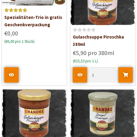
0
0
v
v
o
o
Bewertet mit
Spezialitäten-Trio in gratis
n
n
5
von 5
Geschenkverpackung
5
5
€0,00
B
Gulaschsuppe Piroschka
(€0,00 pro 1 Stück)
e
380ml
w
€5,90 pro 380ml
e
(€15,53 pro 1 L)
r
t
e
t
m
i
t
0
v
o
n
5