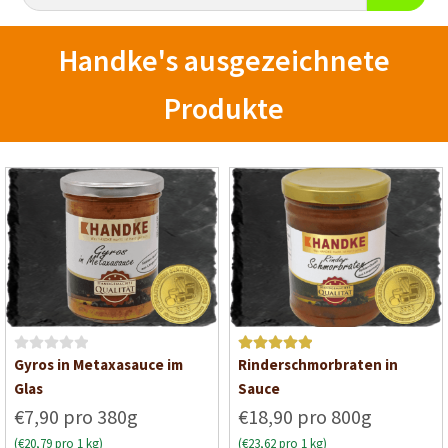
Handke's ausgezeichnete
Produkte
B
Bewertet mit
Gyros in Metaxasauce im
Rinderschmorbraten in
e
5
von 5
Glas
Sauce
w
€7,90 pro 380g
€18,90 pro 800g
e
(€20,79 pro 1 kg)
(€23,62 pro 1 kg)
r