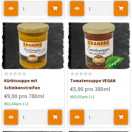
e
t
m
i
t
0
v
o
n
5
B
B
Kürbissuppe mit
Tomatensuppe VEGAN
e
e
Schinkenstreifen
€5,90 pro 380ml
w
w
€9,00 pro 780ml
(€15,53 pro 1 L)
e
e
(€11,54 pro 1 L)
r
r
t
t
e
e
t
t
m
m