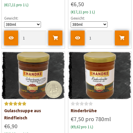
w
5
€6,50
(€17,11 pro 1 L)
e
(€17,11 pro 1 L)
r
Gewicht:
Gewicht:
t
e
t
m
i
t
0
v
o
n
5
Bewertet mit
B
Gulaschsuppe aus
Rinderbrühe
5
von 5
e
Rindfleisch
€7,50 pro 780ml
w
€6,90
(€9,62 pro 1 L)
e