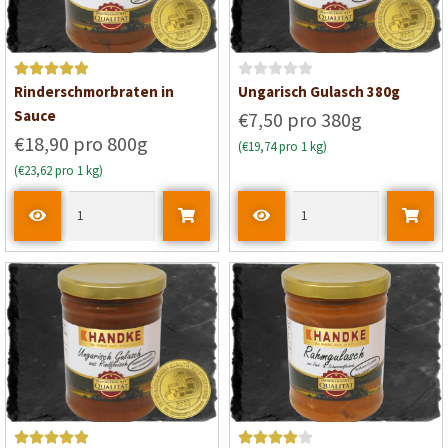
o
n
5
Bewertet mit
B
Rinderschmorbraten in
Ungarisch Gulasch 380g
5
von 5
e
Sauce
€7,50 pro 380g
w
€18,90 pro 800g
(€19,74 pro 1 kg)
e
(€23,62 pro 1 kg)
r
t
e
t
m
i
t
0
v
o
n
5