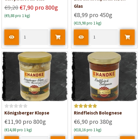
e
e
Glas
€9,20
€7,90 pro 800g
w
w
€8,99 pro 450g
(€9,88 pro 1 kg)
e
e
(€19,98 pro 1 kg)
r
r
t
t
e
e
t
t
m
m
i
i
t
t
0
0
v
v
o
o
n
n
5
5
B
Bewertet mit
Königsberger Klopse
Rindfleisch Bolognese
e
5
von 5
€11,90 pro 800g
€6,90 pro 380g
w
(€14,88 pro 1 kg)
(€18,16 pro 1 kg)
e
r