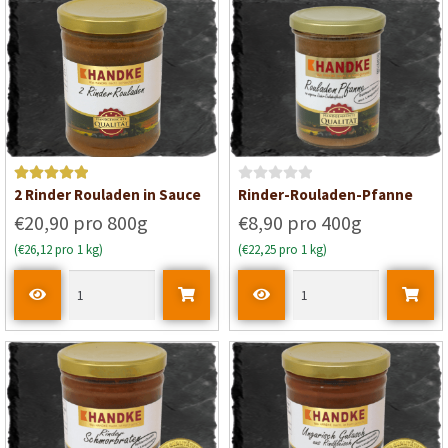
i
t
0
v
o
n
5
Bewertet mit
B
2 Rinder Rouladen in Sauce
Rinder-Rouladen-Pfanne
5
von 5
e
€20,90 pro 800g
€8,90 pro 400g
w
(€26,12 pro 1 kg)
(€22,25 pro 1 kg)
e
r
t
e
t
m
i
t
0
v