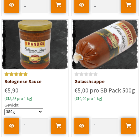
t
e
t
m
i
t
0
v
o
n
5
Bewertet mit
B
Bolognese Sauce
Gulaschsuppe
5
von 5
e
€5,90
€5,00 pro SB Pack 500g
w
(€15,53 pro 1 kg)
(€10,00 pro 1 kg)
e
Gewicht:
r
t
e
t
m
i