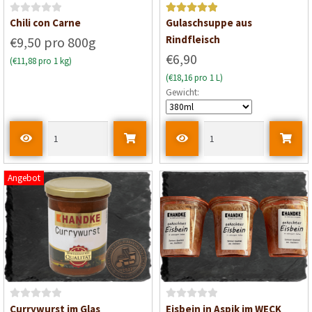
B
Bewertet mit
Chili con Carne
Gulaschsuppe aus
e
5
von 5
Rindfleisch
€9,50 pro 800g
w
€6,90
(€11,88 pro 1 kg)
e
(€18,16 pro 1 L)
r
Gewicht:
t
e
t
m
i
t
Angebot
0
v
o
n
5
B
B
Currywurst im Glas
Eisbein in Aspik im WECK