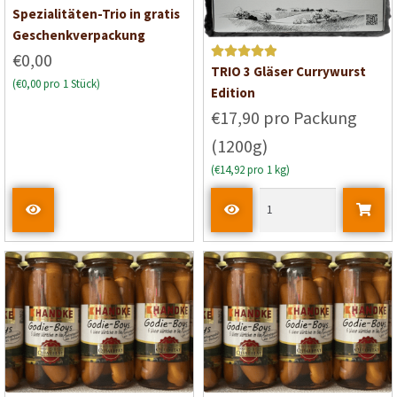
Bewertet mit
Spezialitäten-Trio in gratis
5
von 5
Geschenkverpackung
€0,00
Bewertet mit
TRIO 3 Gläser Currywurst
(€0,00 pro 1 Stück)
5
von 5
Edition
€17,90 pro Packung
(1200g)
(€14,92 pro 1 kg)