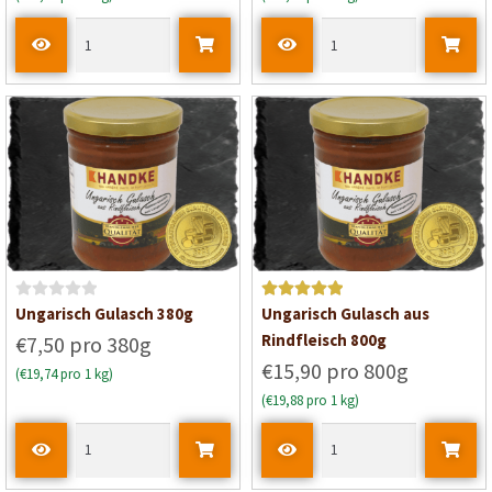
t
e
t
m
i
t
0
v
o
n
5
B
Bewertet mit
Ungarisch Gulasch 380g
Ungarisch Gulasch aus
e
5
von 5
Rindfleisch 800g
€7,50 pro 380g
w
€15,90 pro 800g
(€19,74 pro 1 kg)
e
(€19,88 pro 1 kg)
r
t
e
t