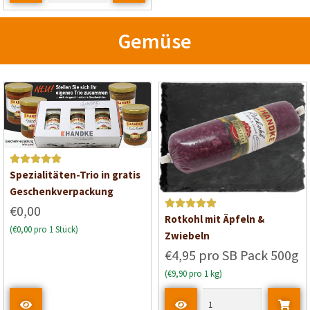
m
i
Gemüse
t
0
v
o
n
5
Bewertet mit
Spezialitäten-Trio in gratis
5
von 5
Geschenkverpackung
€0,00
Bewertet mit
Rotkohl mit Äpfeln &
(€0,00 pro 1 Stück)
5
von 5
Zwiebeln
€4,95 pro SB Pack 500g
(€9,90 pro 1 kg)