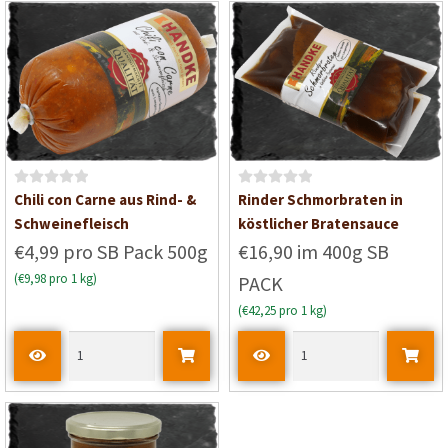
t
0
v
o
n
5
B
B
Chili con Carne aus Rind- &
Rinder Schmorbraten in
e
e
Schweinefleisch
köstlicher Bratensauce
w
w
€4,99 pro SB Pack 500g
€16,90 im 400g SB
e
e
(€9,98 pro 1 kg)
PACK
r
r
t
t
(€42,25 pro 1 kg)
e
e
t
t
m
m
i
i
t
t
0
0
v
v