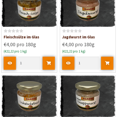
5
B
B
Fleischsülze im Glas
Jagdwurst im Glas
e
e
€4,00 pro 180g
€4,00 pro 180g
w
w
(€22,22 pro 1 kg)
(€22,22 pro 1 kg)
e
e
r
r
t
t
e
e
t
t
m
m
i
i
t
t
0
0
v
v
o
o
n
n