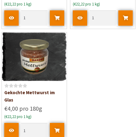
(€22,22 pro 1 kg)
(€22,22 pro 1 kg)
r
r
t
t
e
e
t
t
m
m
i
i
t
t
0
0
v
v
o
o
n
n
5
5
B
Gekochte Mettwurst im
e
Glas
w
€4,00 pro 180g
e
(€22,22 pro 1 kg)
r
t
e
t