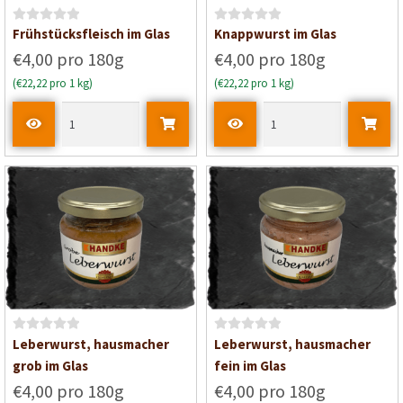
5
5
B
B
Frühstücksfleisch im Glas
Knappwurst im Glas
e
e
€4,00 pro 180g
€4,00 pro 180g
w
w
(€22,22 pro 1 kg)
(€22,22 pro 1 kg)
e
e
r
r
t
t
e
e
t
t
m
m
i
i
t
t
0
0
v
v
o
o
n
n
5
5
B
B
Leberwurst, hausmacher
Leberwurst, hausmacher
e
e
grob im Glas
fein im Glas
w
w
€4,00 pro 180g
€4,00 pro 180g
e
e