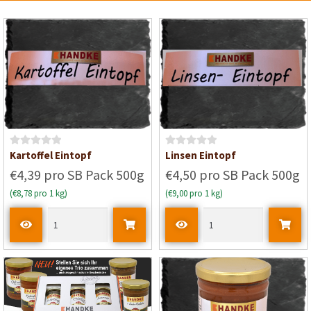
n
5
B
B
Kartoffel Eintopf
Linsen Eintopf
e
e
€4,39 pro SB Pack 500g
€4,50 pro SB Pack 500g
w
w
(€8,78 pro 1 kg)
(€9,00 pro 1 kg)
e
e
r
r
t
t
e
e
t
t
m
m
i
i
t
t