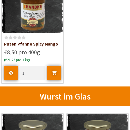
o
o
n
n
5
5
B
Puten Pfanne Spicy Mango
e
€8,50 pro 400g
w
(€21,25 pro 1 kg)
e
r
t
e
t
m
Wurst im Glas
i
t
0
v
o
n