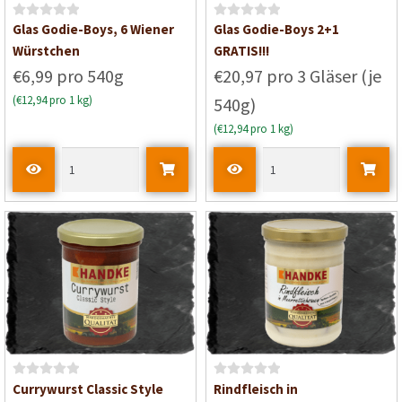
B
B
Glas Godie-Boys, 6 Wiener
Glas Godie-Boys 2+1
e
e
Würstchen
GRATIS!!!
w
w
€6,99 pro 540g
€20,97 pro 3 Gläser (je
e
e
(€12,94 pro 1 kg)
540g)
r
r
t
t
(€12,94 pro 1 kg)
e
e
t
t
m
m
i
i
t
t
0
0
v
v
o
o
n
n
5
5
B
B
Currywurst Classic Style
Rindfleisch in