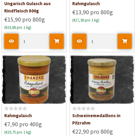
Bewertet mit
Bewertet
Ungarisch Gulasch aus
Rahmgulasch
5
von 5
mit
4
von
Rindfleisch 800g
€13,90 pro 800g
5
€15,90 pro 800g
(€17,38 pro 1 kg)
(€19,88 pro 1 kg)
B
B
Rahmgulasch
Schweinemedaillons in
e
e
Pilzrahm
€7,90 pro 400g
w
w
€22,90 pro 800g
(€19,75 pro 1 kg)
e
e