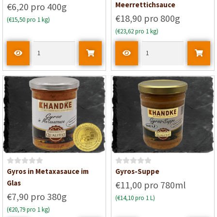
e
e
Meerrettichsauce
€6,20 pro 400g
w
w
€18,90 pro 800g
(€15,50 pro 1 kg)
e
e
(€23,62 pro 1 kg)
r
r
t
t
e
e
t
t
m
m
i
i
t
t
0
0
v
v
o
o
n
n
5
5
B
B
Gyros in Metaxasauce im
Gyros-Suppe
e
e
Glas
€11,00 pro 780ml
w
w
€7,90 pro 380g
(€14,10 pro 1 L)
e
e
(€20,79 pro 1 kg)
r
r