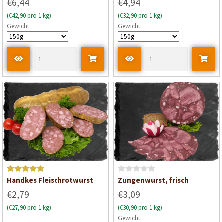
€6,44
€4,94
(€42,90 pro 1 kg)
(€32,90 pro 1 kg)
Gewicht:
Gewicht:
Bewertet mit
B
Handkes Fleischrotwurst
Zungenwurst, frisch
5
von 5
e
€2,79
€3,09
w
(€27,90 pro 1 kg)
(€30,90 pro 1 kg)
e
Gewicht:
r