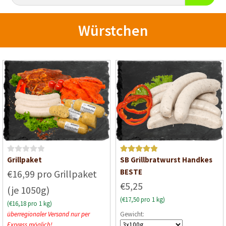
Würstchen
B
Bewertet mit
Grillpaket
SB Grillbratwurst Handkes
e
5
von 5
BESTE
€16,99 pro Grillpaket
w
€5,25
(je 1050g)
e
(€17,50 pro 1 kg)
r
(€16,18 pro 1 kg)
t
überregionaler Versand nur per
Gewicht:
e
Express möglich!