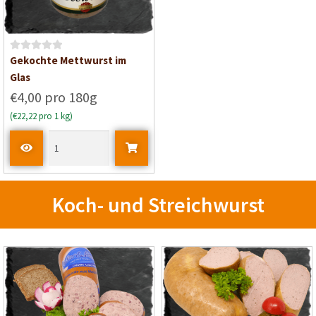
n
n
5
5
B
Gekochte Mettwurst im
e
Glas
w
€4,00 pro 180g
e
(€22,22 pro 1 kg)
r
t
e
t
m
i
Koch- und Streichwurst
t
0
v
o
n
5