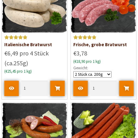
v
o
n
5
Bewertet mit
Bewertet mit
Italienische Bratwurst
Frische, grobe Bratwurst
5
von 5
5
von 5
€6,49 pro 4 Stück
€3,78
(€18,90 pro 1 kg)
(ca.255g)
Gewicht:
(€25,45 pro 1 kg)