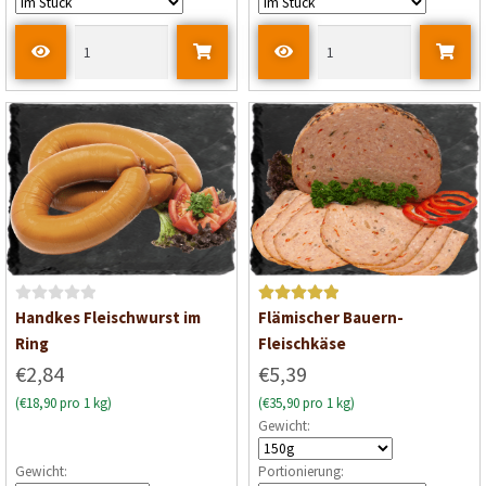
t
t
m
m
i
i
t
t
0
0
v
v
o
o
n
n
5
5
B
Bewertet mit
Handkes Fleischwurst im
Flämischer Bauern-
e
5
von 5
Ring
Fleischkäse
w
€2,84
€5,39
e
(€18,90 pro 1 kg)
(€35,90 pro 1 kg)
r
Gewicht:
t
e
Gewicht:
Portionierung:
t