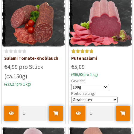
t
t
0
0
v
v
o
o
n
n
5
5
B
Bewertet mit
Salami Tomate-Knoblauch
Putensalami
e
5
von 5
€4,99 pro Stück
€5,09
w
(€50,90 pro 1 kg)
(ca.150g)
e
Gewicht:
r
(€33,27 pro 1 kg)
t
Portionierung:
e
t
m
i
t
0
v