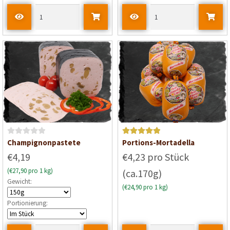
m
i
t
0
v
o
n
5
B
Bewertet mit
Champignonpastete
Portions-Mortadella
e
5
von 5
€4,19
€4,23 pro Stück
w
(€27,90 pro 1 kg)
(ca.170g)
e
Gewicht:
r
(€24,90 pro 1 kg)
t
Portionierung:
e
t
m