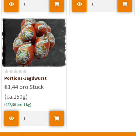
i
t
0
v
o
n
5
B
Portions-Jagdwurst
e
€3,44 pro Stück
w
(ca.150g)
e
r
(€22,90 pro 1 kg)
t
e
t
m
i