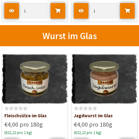
e
e
t
t
m
m
i
i
t
t
Wurst im Glas
0
0
v
v
o
o
n
n
5
5
B
B
Fleischsülze im Glas
Jagdwurst im Glas
e
e
€4,00 pro 180g
€4,00 pro 180g
w
w
(€22,22 pro 1 kg)
(€22,22 pro 1 kg)
e
e