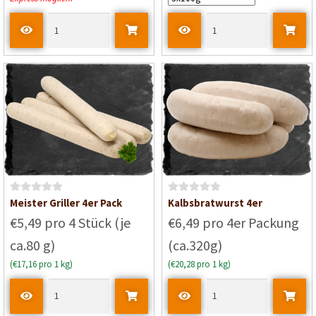
t
m
i
t
0
v
o
n
5
B
B
Meister Griller 4er Pack
Kalbsbratwurst 4er
e
e
€5,49 pro 4 Stück (je
€6,49 pro 4er Packung
w
w
ca.80 g)
(ca.320g)
e
e
r
r
(€17,16 pro 1 kg)
(€20,28 pro 1 kg)
t
t
e
e
t
t