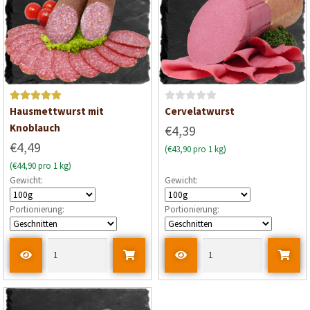
5
5
Bewertet mit
B
Hausmettwurst mit
Cervelatwurst
5
von 5
e
Knoblauch
€4,39
w
€4,49
(€43,90 pro 1 kg)
e
(€44,90 pro 1 kg)
r
Gewicht:
Gewicht:
t
e
Portionierung:
Portionierung:
t
m
i
t
0
v
o