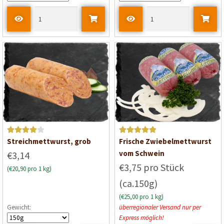
e
e
t
t
m
m
i
i
t
t
0
0
v
v
o
o
n
n
5
5
Bewertet
Bewertet mit
Streichmettwurst, grob
Frische Zwiebelmettwurst
mit
4
von
5
von 5
vom Schwein
€3,14
5
€3,75 pro Stück
(€20,90 pro 1 kg)
(ca.150g)
(€25,00 pro 1 kg)
Gewicht:
überregionaler Versand nur per
Express möglich!