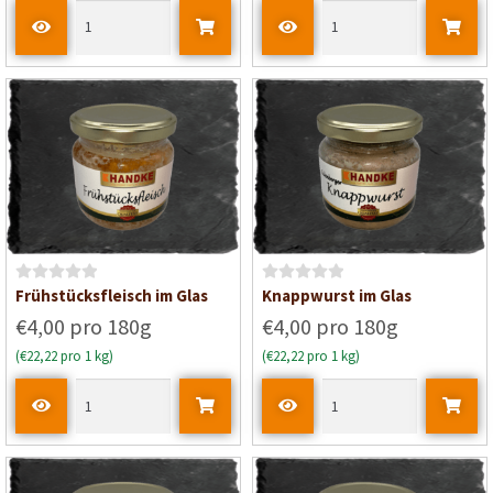
r
r
t
t
e
e
t
t
m
m
i
i
t
t
0
0
v
v
o
o
n
n
5
5
B
B
Frühstücksfleisch im Glas
Knappwurst im Glas
e
e
€4,00 pro 180g
€4,00 pro 180g
w
w
(€22,22 pro 1 kg)
(€22,22 pro 1 kg)
e
e
r
r
t
t
e
e
t
t
m
m