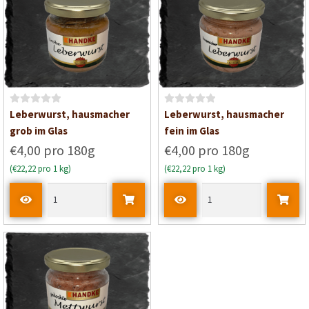
i
i
t
t
0
0
v
v
o
o
n
n
5
5
B
B
Leberwurst, hausmacher
Leberwurst, hausmacher
e
e
grob im Glas
fein im Glas
w
w
€4,00 pro 180g
€4,00 pro 180g
e
e
(€22,22 pro 1 kg)
(€22,22 pro 1 kg)
r
r
t
t
e
e
t
t
m
m
i
i
t
t
0
0
v
v
o
o