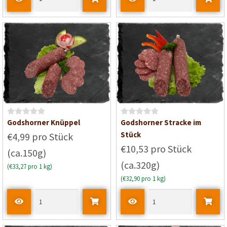
i
i
t
t
0
0
v
v
o
o
n
n
5
5
B
B
Godshorner Knüppel
Godshorner Stracke im
e
e
Stück
€4,99 pro Stück
w
w
€10,53 pro Stück
(ca.150g)
e
e
(ca.320g)
r
r
(€33,27 pro 1 kg)
t
t
(€32,90 pro 1 kg)
e
e
t
t
m
m
i
i