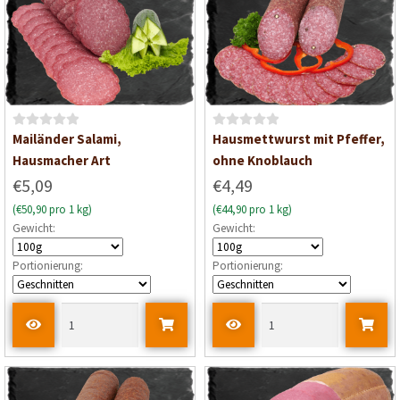
n
n
5
5
B
B
Mailänder Salami,
Hausmettwurst mit Pfeffer,
e
e
Hausmacher Art
ohne Knoblauch
w
w
€5,09
€4,49
e
e
(€50,90 pro 1 kg)
(€44,90 pro 1 kg)
r
r
Gewicht:
Gewicht:
t
t
e
e
Portionierung:
Portionierung:
t
t
m
m
i
i
t
t
0
0
v
v
o
o
n
n