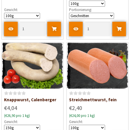
t
Gewicht:
Portionierung:
e
t
m
i
t
0
v
o
n
5
B
B
Knappwurst, Calenberger
Streichmettwurst, fein
e
e
€4,04
€2,40
w
w
(€26,90 pro 1 kg)
(€24,00 pro 1 kg)
e
e
Gewicht:
Gewicht:
r
r
t
t