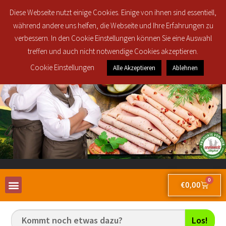
Regionale Lieferung in den Postleitzahlbereichen 30419, 30851, 30853, 30855
Diese Webseite nutzt einige Cookies. Einige von ihnen sind essentiell,
und 30916 ab 25€ brutto Bestellwert für nur 2,50€!
während andere uns helfen, die Webseite und Ihre Erfahrungen zu
verbessern. In den Cookie Einstellungen können Sie eine Auswahl
treffen und auch nicht notwendige Cookies akzeptieren.
Cookie Einstellungen
Alle Akzeptieren
Ablehnen
0
€
0,00
Los!