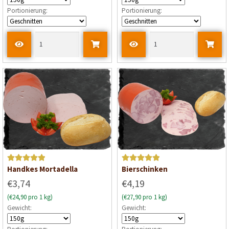
Portionierung:
Portionierung:
Bewertet mit
Bewertet mit
Handkes Mortadella
Bierschinken
5
von 5
5
von 5
€3,74
€4,19
(€24,90 pro 1 kg)
(€27,90 pro 1 kg)
Gewicht:
Gewicht: