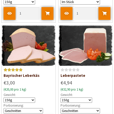
m
i
t
0
v
o
n
5
Bewertet mit
B
Bayrischer Leberkäs
Leberpastete
5
von 5
e
€3,00
€4,94
w
(€20,00 pro 1 kg)
(€32,90 pro 1 kg)
e
Gewicht:
Gewicht:
r
t
Portionierung:
Portionierung:
e
t