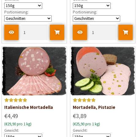
r
t
Portionierung:
Portionierung:
e
t
m
i
t
0
v
o
n
5
Bewertet mit
Bewertet mit
Italienische Mortadella
Mortadella, Pistazie
5
von 5
5
von 5
€4,49
€3,89
(€29,90 pro 1 kg)
(€25,90 pro 1 kg)
Gewicht:
Gewicht: