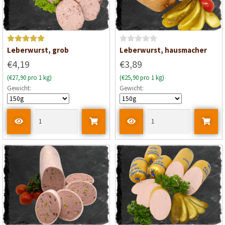
Bewertet mit
B
Leberwurst, grob
Leberwurst, hausmacher
5
von 5
e
€4,19
€3,89
w
(€27,90 pro 1 kg)
(€25,90 pro 1 kg)
e
Gewicht:
Gewicht:
r
t
e
t
m
i
t
0
v
o
n
5