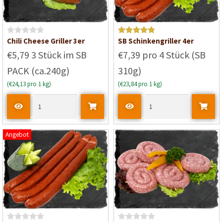
B
Bewertet mit
Chili Cheese Griller 3er
SB Schinkengriller 4er
e
5
von 5
€5,79 3 Stück im SB
€7,39 pro 4 Stück (SB
w
PACK (ca.240g)
310g)
e
r
(€24,13 pro 1 kg)
(€23,84 pro 1 kg)
t
e
t
m
i
Angebot
t
0
v
o
n
5