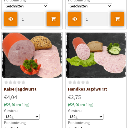
Portionierung:
Portionierung:
B
B
Kaiserjagdwurst
Handkes Jagdwurst
e
e
€4,04
€3,75
w
w
(€26,90 pro 1 kg)
(€25,00 pro 1 kg)
e
e
Gewicht:
Gewicht:
r
r
t
t
Portionierung:
Portionierung:
e
e