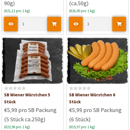
90g)
(ca.50g)
(€21,11 pro 1 kg)
(€26,00 pro 1 kg)
B
B
SB Wiener Würstchen 5
SB Wiener Würstchen 6
e
e
Stück
Stück
w
w
€5,99 pro SB Packung
€5,99 pro SB Packung
e
e
(5 Stück ca.250g)
(6 Stück)
r
r
t
t
(€23,96 pro 1 kg)
(€19,97 pro 1 kg)