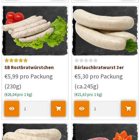
m
m
i
i
t
t
0
0
v
v
o
o
n
n
5
5
Bewertet mit
B
SB Rostbratwürstchen
Bärlauchbratwurst 3er
5
von 5
e
€5,99 pro Packung
€5,30 pro Packung
w
(230g)
(ca.245g)
e
r
(€26,04 pro 1 kg)
(€21,63 pro 1 kg)
t
e
t
m
i
t
0