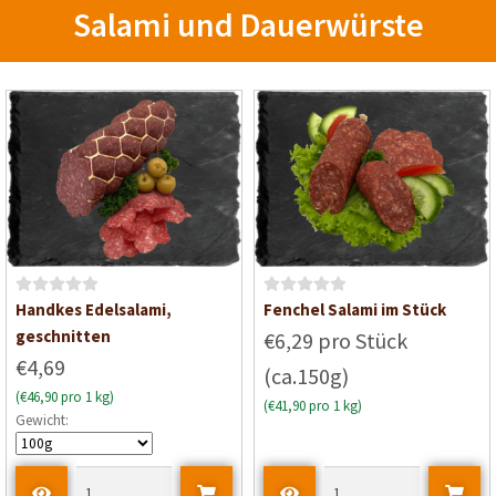
Salami und Dauerwürste
t
0
v
o
n
5
B
B
Handkes Edelsalami,
Fenchel Salami im Stück
e
e
geschnitten
€6,29 pro Stück
w
w
€4,69
(ca.150g)
e
e
(€46,90 pro 1 kg)
r
r
(€41,90 pro 1 kg)
Gewicht:
t
t
e
e
t
t
m
m