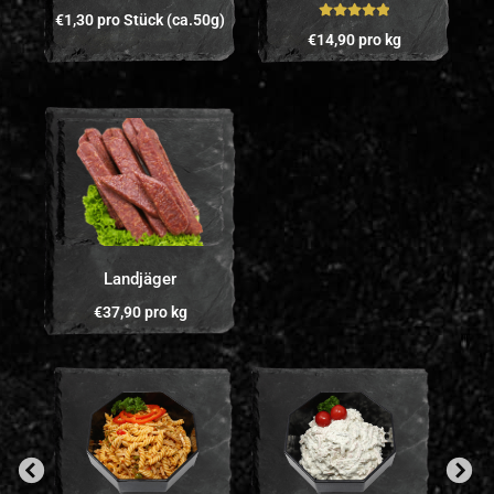
Bewertet mit
€
1,30
pro Stück (ca.50g)
5.00
von 5
Bewertet mit
€
14,90
pro kg
5.00
von 5
Landjäger
€
37,90
pro kg