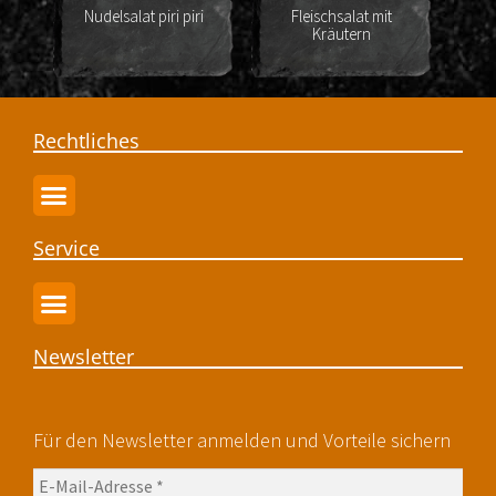
Nudelsalat piri piri
Fleischsalat mit
Ka
Kräutern
Rechtliches
Service
Newsletter
Für den Newsletter anmelden und Vorteile sichern