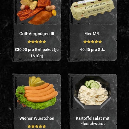
Grill-Vergnügen III
Eier M/L
Bewertet mit
Bewertet mit
€
30,90
pro Grillpaket (je
€
0,45
pro Stk.
5.00
von 5
5.00
von 5
1610g)
Wiener Würstchen
Kartoffelsalat mit
Fleischwurst