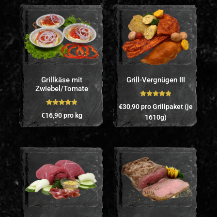
Grillkäse mit
Grill-Vergnügen III
Zwiebel/Tomate
Bewertet mit
€
30,90
pro Grillpaket (je
Bewertet mit
5.00
von 5
€
16,90
pro kg
1610g)
5.00
von 5