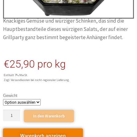
Knackiges Gemüse und würziger Schinken, das sind die
Hauptbestandteile dieses würzigen Salats, der auf einer
Grillparty ganz bestimmt begeisterte Anhänger findet.
€
25,90
pro kg
Enthält 7% MwSt.
Zzgl. Versandkosten bei nicht-regionaler Lieferung.
Gewicht
In den Warenkorb
Warenkorb anzeigen