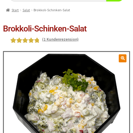
Start
Salat
Brokkoli-Schinken-Salat
Brokkoli-Schinken-Salat
(
1
Kundenrezension)
Bewertet mit
1
5.00
von 5,
basierend auf
Kundenbewe
rtung