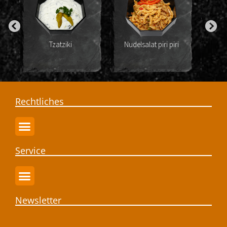
Nudelsalat piri piri
Fleischsalat mit
Ka
Kräutern
Rechtliches
Service
Newsletter