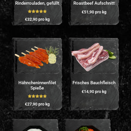
Rinderrouladen, gefüllt
Roastbeef Aufschnitt
€
51,90
pro kg
Bewertet mit
€
32,90
pro kg
5.00
von 5
Hähncheninnenfilet
Frisches Bauchfleisch
Spieße
€
14,90
pro kg
Bewertet mit
€
27,90
pro kg
5.00
von 5