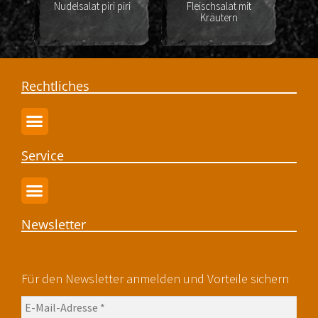
Nudelsalat piri piri
Fleischsalat mit
Ka
Kräutern
Rechtliches
Service
Newsletter
Für den Newsletter anmelden und Vorteile sichern