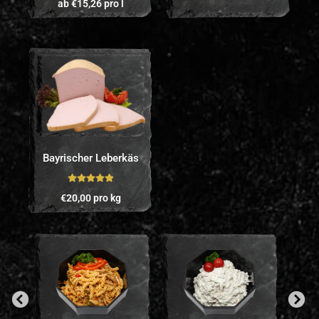
ab
€
15,26
pro l
5.00
von 5
Bayrischer Leberkäs
Bewertet mit
€
20,00
pro kg
5.00
von 5