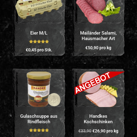
Eier M/L
Mailänder Salami,
Hausmacher Art
Bewertet mit
€
50,90
pro kg
€
0,45
pro Stk.
5.00
von 5
Gulaschsuppe aus
Handkes
Rindfleisch
Kochschinken
€
33,90
€
26,90
pro kg
Bewertet mit