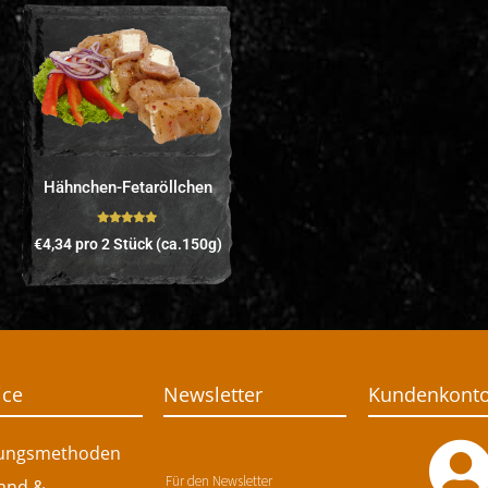
Hähnchen-Fetaröllchen
Bewertet mit
€
4,34
pro 2 Stück (ca.150g)
5.00
von 5
ice
Newsletter
Kundenkont
ungsmethoden
Für den Newsletter
and &