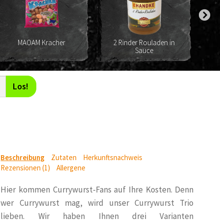
MAOAM Kracher
2 Rinder Rouladen in
Sauce
Los!
Beschreibung
Zutaten
Herkunftsnachweis
Rezensionen (1)
Allergene
Hier kommen Currywurst-Fans auf Ihre Kosten. Denn
wer Currywurst mag, wird unser Currywurst Trio
lieben. Wir haben Ihnen drei Varianten