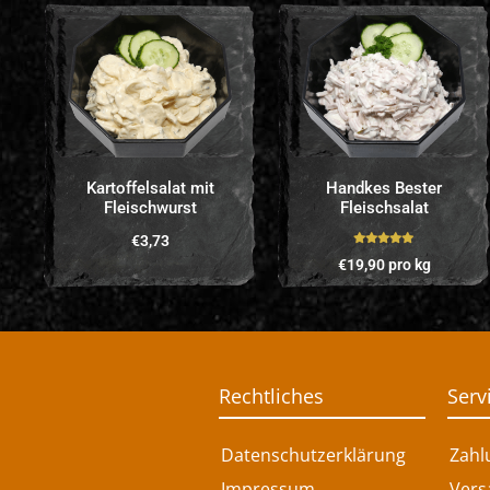
Kartoffelsalat mit
Handkes Bester
Fleischwurst
Fleischsalat
€
3,73
Bewertet mit
€
19,90
pro kg
5.00
von 5
Rechtliches
Serv
Datenschutzerklärung
Zahl
Impressum
Vers