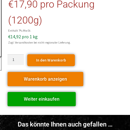
€
17,90
pro Packung
(1200g)
Enthält 7% MwSt.
€
14,92
pro 1 kg
Zzgl. Versandkosten bei nicht-regionaler Lieferung.
In den Warenkorb
Warenkorb anzeigen
Weiter einkaufen
Das könnte Ihnen auch gefallen …