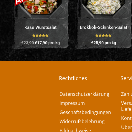
Käse Wurstsalat
Brokkoli-Schinken-Salat
Bewertet mit
Bewertet mit
€
23,90
€
17,90
pro kg
€
25,90
pro kg
5.00
von 5
5.00
von 5
Rechtliches
Serv
Datenschutzerklärung
Zahl
Impressum
Vers
Lief
Geschäftsbedingungen
Kont
Widerrufsbelehrung
Über
Bildnachweise