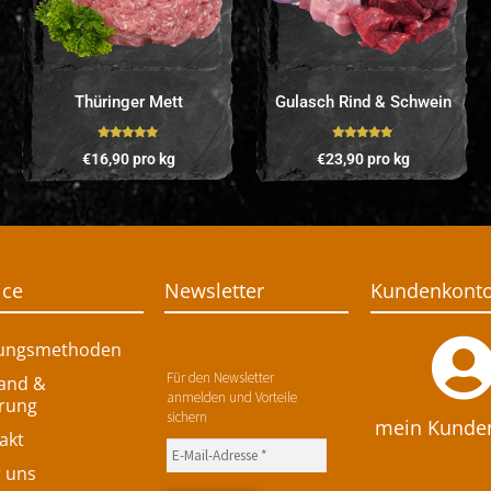
Thüringer Mett
Gulasch Rind & Schwein
Bewertet mit
Bewertet mit
€
16,90
pro kg
€
23,90
pro kg
5.00
von 5
5.00
von 5
ice
Newsletter
Kundenkont
ungsmethoden
Für den Newsletter
and &
anmelden und Vorteile
erung
sichern
mein Kunde
akt
 uns