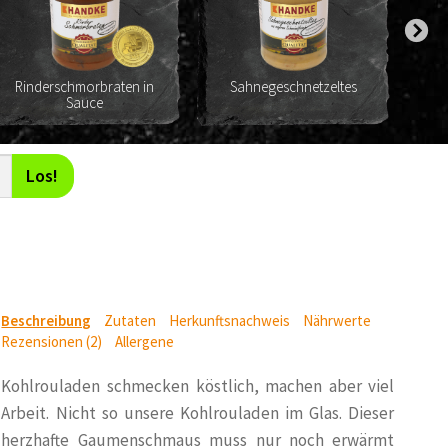
Rinderschmorbraten in
Sahnegeschnetzeltes
Sauce
Los!
Beschreibung
Zutaten
Herkunftsnachweis
Nährwerte
Rezensionen (2)
Allergene
Kohlrouladen schmecken köstlich, machen aber viel
Arbeit. Nicht so unsere Kohlrouladen im Glas. Dieser
herzhafte Gaumenschmaus muss nur noch erwärmt