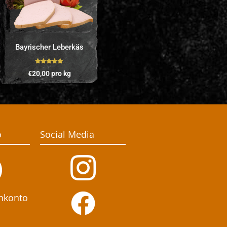
Bayrischer Leberkäs
Bewertet mit
€
20,00
pro kg
5.00
von 5
o
Social Media
nkonto