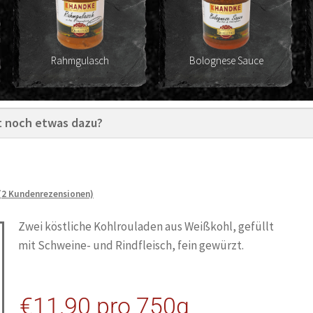
Rahmgulasch
Bolognese Sauce
(
2
Kundenrezensionen)
Zwei köstliche Kohlrouladen aus Weißkohl, gefüllt
mit Schweine- und Rindfleisch, fein gewürzt.
€
11,90
pro 750g