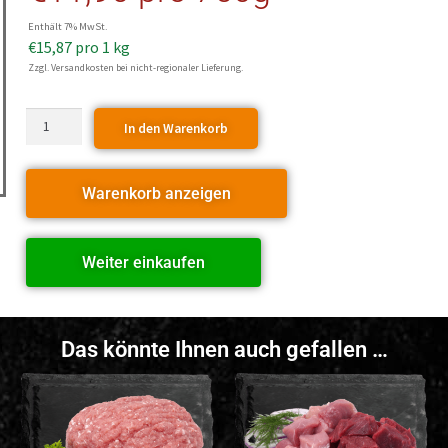
Enthält 7% MwSt.
€
15,87
pro 1 kg
Zzgl. Versandkosten bei nicht-regionaler Lieferung.
In den Warenkorb
Warenkorb anzeigen
Weiter einkaufen
Das könnte Ihnen auch gefallen …