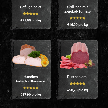
Geflügelsalat
Grillkäse mit
Zwiebel/Tomate
Bewertet mit
€
29,90
pro kg
5.00
von 5
Bewertet mit
€
16,90
pro kg
5.00
von 5
Handkes
Putensalami
Aufschnittkasseler
Bewertet mit
€
50,90
pro kg
Bewertet mit
5.00
von 5
€
37,90
pro kg
5.00
von 5