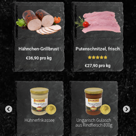
Hähnchen-Grillbrust
Putenschnitzel, frisch
€
36,90
pro kg
Bewertet mit
€
27,90
pro kg
5.00
von 5
 in
Hühnerfrikassee
Ungarisch Gulasch
aus Rindfleisch 800g