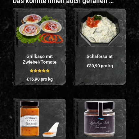
Das könnte Ihnen auch gefallen …
Grillkäse mit
Schäfersalat
Zwiebel/Tomate
€
30,90
pro kg
Bewertet mit
€
16,90
pro kg
5.00
von 5