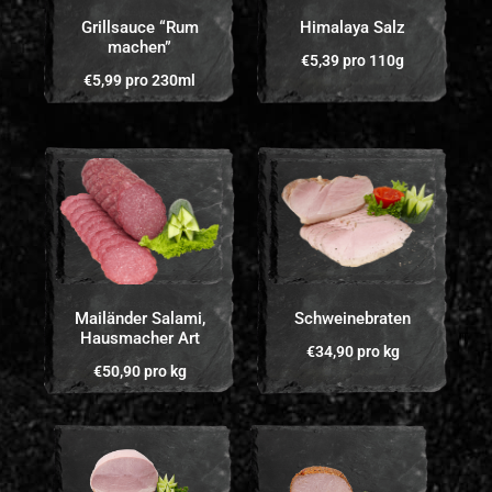
Grillsauce “Rum
Himalaya Salz
machen”
€
5,39
pro 110g
€
5,99
pro 230ml
Mailänder Salami,
Schweinebraten
Hausmacher Art
€
34,90
pro kg
€
50,90
pro kg