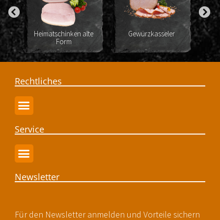
st
Heimatschinken alte
Gewürzkasseler
S
Form
Rechtliches
Service
Newsletter
Für den Newsletter anmelden und Vorteile sichern