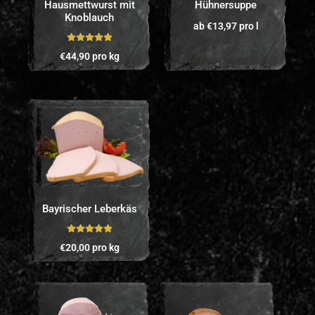
Hausmettwurst mit
Hühnersuppe
Knoblauch
ab
€
13,97
pro l
Bewertet mit
€
44,90
pro kg
5.00
von 5
Bayrischer Leberkäs
Bewertet mit
€
20,00
pro kg
5.00
von 5