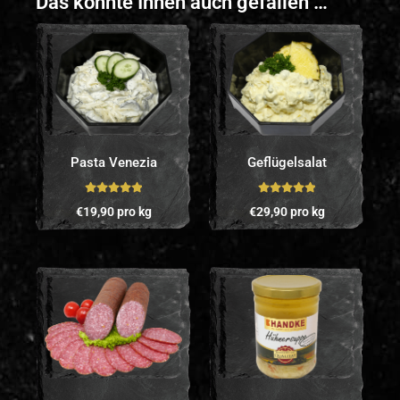
Das könnte Ihnen auch gefallen …
Pasta Venezia
Geflügelsalat
Bewertet mit
Bewertet mit
€
19,90
pro kg
€
29,90
pro kg
5.00
von 5
5.00
von 5