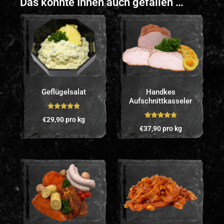
Das könnte Ihnen auch gefallen …
Geflügelsalat
Handkes
Aufschnittkasseler
Bewertet mit
€
29,90
pro kg
5.00
von 5
Bewertet mit
€
37,90
pro kg
5.00
von 5