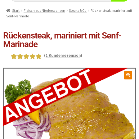
Start
Fleisch aus Niedersachsen
Steaks & Co
Rückensteak, mariniert mit
Senf-Marinade
Rückensteak, mariniert mit Senf-
Marinade
(
1
Kundenrezension)
Bewertet mit
1
5.00
von 5,
basierend auf
Kundenbewe
rtung