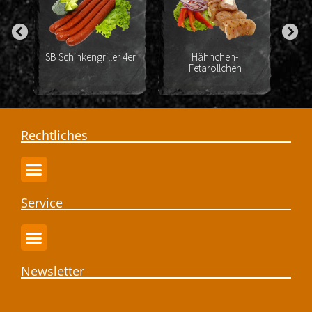
SB Schinkengriller 4er
Hähnchen-
Nackenstea
Fetaröllchen
mariniert Rh
Rechtliches
Service
Newsletter