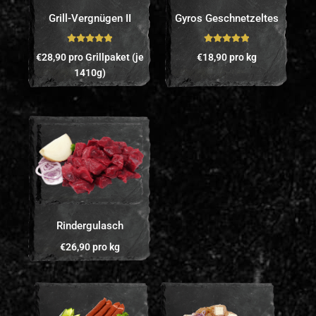
Grill-Vergnügen II
Gyros Geschnetzeltes
Bewertet mit
Bewertet mit
€
28,90
pro Grillpaket (je
€
18,90
pro kg
5.00
von 5
5.00
von 5
1410g)
Rindergulasch
€
26,90
pro kg