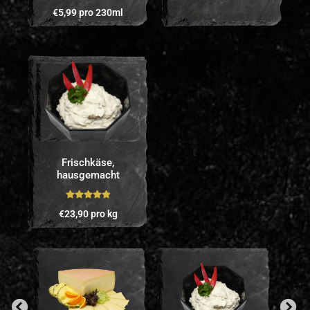
Bewertet mit
€
5,99
pro 230ml
5.00
von 5
Frischkäse,
hausgemacht
Bewertet mit
€
23,90
pro kg
5.00
von 5