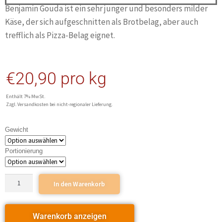
Benjamin Gouda ist ein sehr junger und besonders milder
Käse, der sich aufgeschnitten als Brotbelag, aber auch
trefflich als Pizza-Belag eignet.
€
20,90
pro kg
Enthält 7% MwSt.
Zzgl. Versandkosten bei nicht-regionaler Lieferung.
Gewicht
Portionierung
In den Warenkorb
Warenkorb anzeigen