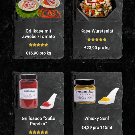
Grillkäse mit
Käse Wurstsalat
Zwiebel/Tomate
Bewertet mit
€
23,90
pro kg
Bewertet mit
5.00
von 5
€
16,90
pro kg
5.00
von 5
Grillsauce “Süße
Whisky Senf
Paprika”
€
4,29
pro 115ml