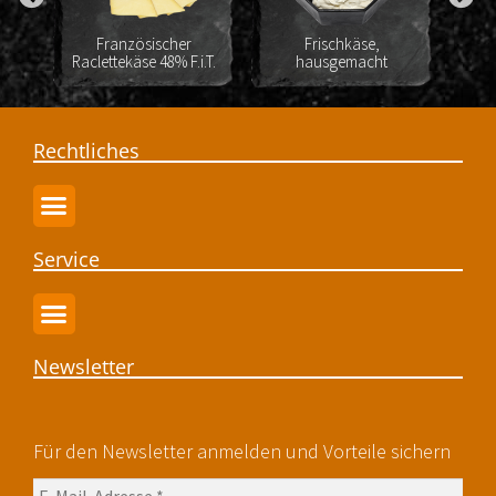
and
Französischer
Frischkäse,
Bu
Raclettekäse 48% F.i.T.
hausgemacht
Rechtliches
Service
Newsletter
Für den Newsletter anmelden und Vorteile sichern