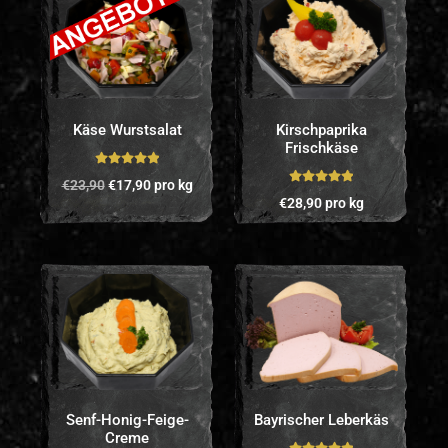
Käse Wurstsalat
Kirschpaprika
Frischkäse
Bewertet mit
€
23,90
€
17,90
pro kg
5.00
von 5
Bewertet mit
€
28,90
pro kg
5.00
von 5
Senf-Honig-Feige-
Bayrischer Leberkäs
Creme