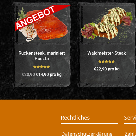
Rückensteak, mariniert
Waldmeister-Steak
Puszta
Bewertet mit
€
22,90
pro kg
5.00
von 5
Bewertet mit
€
20,90
€
14,90
pro kg
5.00
von 5
Rechtliches
Serv
Datenschutzerklärung
Zahl