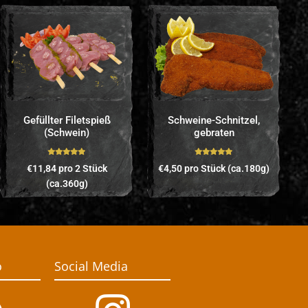
Gefüllter Filetspieß
Schweine-Schnitzel,
(Schwein)
gebraten
Bewertet mit
Bewertet mit
€
11,84
pro 2 Stück
€
4,50
pro Stück (ca.180g)
5.00
von 5
5.00
von 5
(ca.360g)
o
Social Media