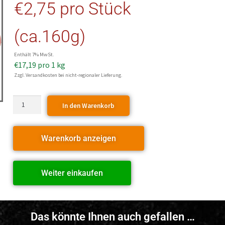
€
2,75
pro Stück
(ca.160g)
Enthält 7% MwSt.
€
17,19
pro 1 kg
Zzgl. Versandkosten bei nicht-regionaler Lieferung.
In den Warenkorb
Warenkorb anzeigen
Weiter einkaufen
Das könnte Ihnen auch gefallen …