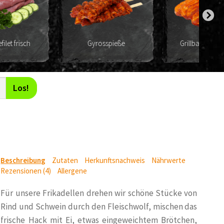
Gyrosspieße
Grillbauch, mariniert
Los!
Beschreibung
Zutaten
Herkunftsnachweis
Nährwerte
Rezensionen (4)
Allergene
Für unsere Frikadellen drehen wir schöne Stücke von
Rind und Schwein durch den Fleischwolf, mischen das
frische Hack mit Ei, etwas eingeweichtem Brötchen,