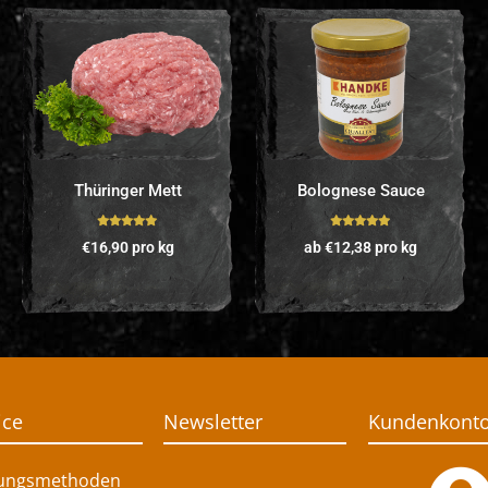
Thüringer Mett
Bolognese Sauce
Bewertet mit
Bewertet mit
€
16,90
pro kg
ab
€
12,38
pro kg
5.00
von 5
5.00
von 5
ice
Newsletter
Kundenkont
ungsmethoden